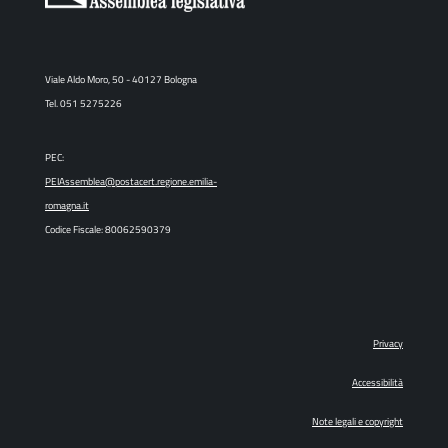
Viale Aldo Moro, 50 - 40127 Bologna
Tel. 051 5275226
PEC:
PEIAssemblea@postacert.regione.emilia-
romagna.it
Codice Fiscale: 80062590379
Privacy
Accessibilità
Note legali e copyright