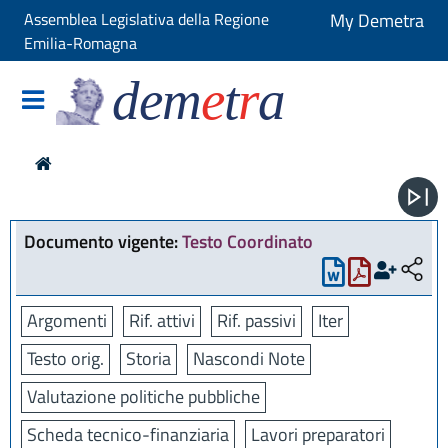
Assemblea Legislativa della Regione
My Demetra
Emilia-Romagna
dem
e
t
r
a
Documento vigente:
Testo Coordinato
Argomenti
Rif. attivi
Rif. passivi
Iter
Testo orig.
Storia
Nascondi Note
Valutazione politiche pubbliche
Scheda tecnico-finanziaria
Lavori preparatori