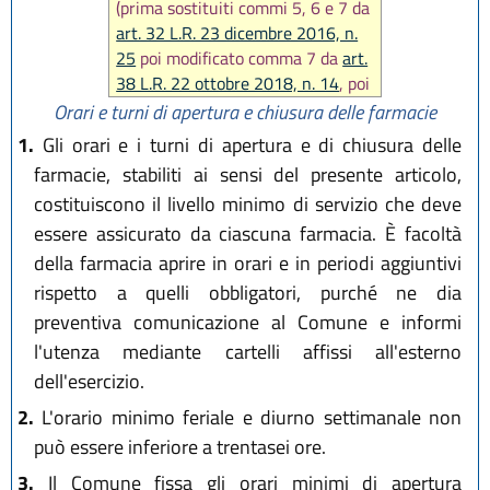
(prima sostituiti commi 5, 6 e 7 da
art. 32 L.R. 23 dicembre 2016, n.
25
poi modificato comma 7 da
art.
38 L.R. 22 ottobre 2018, n. 14
, poi
modificati commi 8 e 9 da
art. 13
Orari e turni di apertura e chiusura delle farmacie
L.R. 10 dicembre 2019, n. 29
)
1.
Gli orari e i turni di apertura e di chiusura delle
farmacie, stabiliti ai sensi del presente articolo,
costituiscono il livello minimo di servizio che deve
essere assicurato da ciascuna farmacia. È facoltà
della farmacia aprire in orari e in periodi aggiuntivi
rispetto a quelli obbligatori, purché ne dia
preventiva comunicazione al Comune e informi
l'utenza mediante cartelli affissi all'esterno
dell'esercizio.
2.
L'orario minimo feriale e diurno settimanale non
può essere inferiore a trentasei ore.
3.
Il Comune fissa gli orari minimi di apertura