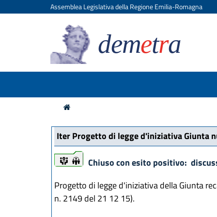
Assemblea Legislativa della Regione Emilia-Romagna
dem
e
t
r
a
Iter Progetto di legge d'iniziativa Giunta 
iter
iter
Chiuso con esito positivo: discus
Progetto di legge d'iniziativa della Giunta re
n. 2149 del 21 12 15).