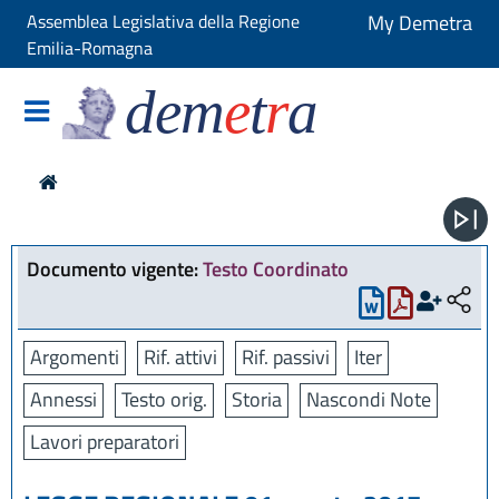
Assemblea Legislativa della Regione
My Demetra
Emilia-Romagna
dem
e
t
r
a
Documento vigente:
Testo Coordinato
Argomenti
Rif. attivi
Rif. passivi
Iter
Annessi
Testo orig.
Storia
Nascondi Note
Lavori preparatori