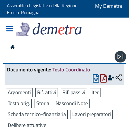
Assemblea Legislativa della Regione
My Demetra
Emilia-Romagna
dem
e
t
r
a
Documento vigente:
Testo Coordinato
Argomenti
Rif. attivi
Rif. passivi
Iter
Testo orig.
Storia
Nascondi Note
Scheda tecnico-finanziaria
Lavori preparatori
Delibere attuative