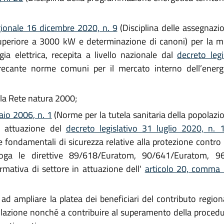
gionale 16 dicembre 2020, n. 9
(Disciplina delle assegnazio
uperiore a 3000 kW e determinazione di canoni) per la mi
ia elettrica, recepita a livello nazionale dal
decreto leg
recante norme comuni per il mercato interno dell’energia 
lla Rete natura 2000;
aio 2006, n. 1
(Norme per la tutela sanitaria della popolazio
in attuazione del
decreto legislativo 31 luglio 2020, n.
ondamentali di sicurezza relative alla protezione contro i 
abroga le direttive 89/618/Euratom, 90/641/Euratom, 
mativa di settore in attuazione dell'
articolo 20, comma 1
ad ampliare la platea dei beneficiari del contributo region
olazione nonché a contribuire al superamento della proced