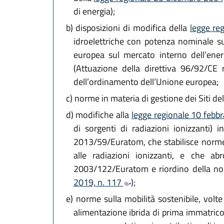
di energia);
b)
disposizioni di modifica della
legge re
idroelettriche con potenza nominale s
europea sul mercato interno dell’energ
(Attuazione della direttiva 96/92/CE 
dell’ordinamento dell’Unione europea;
c)
norme in materia di gestione dei Siti de
d)
modifiche alla
legge regionale 10 febbr
di sorgenti di radiazioni ionizzanti) 
2013/59/Euratom, che stabilisce norme f
alle radiazioni ionizzanti, e che 
2003/122/Euratom e riordino della nor
2019, n. 117
);
e)
norme sulla mobilità sostenibile, volte 
alimentazione ibrida di prima immatric