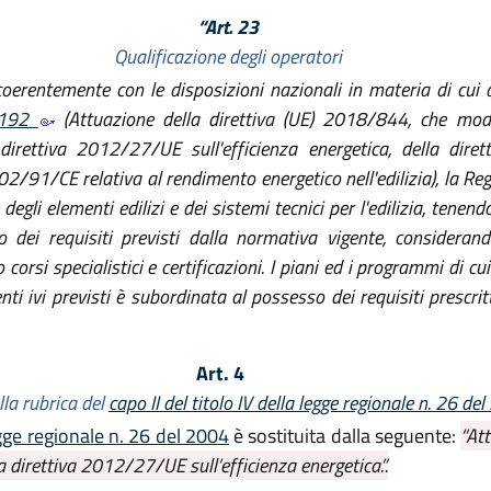
“Art. 23
Qualificazione degli operatori
oerentemente con le disposizioni nazionali in materia di cui 
. 192
(Attuazione della direttiva (UE) 2018/844, che modi
a direttiva 2012/27/UE sull'efficienza energetica, della dir
 2002/91/CE relativa al rendimento energetico nell'edilizia), la R
egli elementi edilizi e dei sistemi tecnici per l'edilizia, tenend
ei requisiti previsti dalla normativa vigente, considerando 
orsi specialistici e certificazioni. I piani ed i programmi di cui
enti ivi previsti è subordinata al possesso dei requisiti prescrit
Art. 4
lla rubrica del
capo II del titolo IV della legge regionale n. 26 de
legge regionale n. 26 del 2004
è sostituita dalla seguente:
“At
 direttiva 2012/27/UE sull’efficienza energetica.”.