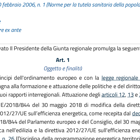
 febbraio 2006, n. 1 (Norme per la tutela sanitaria della popolaz
e
re ex ante
vato Il Presidente della Giunta regionale promulga la seguen
Art. 1
Oggetto e finalità
incipi dell'ordinamento europeo e con la
legge regionale
a alla formazione e attuazione delle politiche e del diritto 
suoi rapporti interregionali. Attuazione degli
articoli 12
,
13
e
a UE/2018/844 del 30 maggio 2018 di modifica della diret
a 2012/27/UE sull’efficienza energetica, come recepita dal
dec
018/844 del Parlamento europeo e del Consiglio, del 30 mag
 nell'edilizia e la direttiva 2012/27/UE sull'efficienza e
 n. 26
(Disciplina della programmazione energetica territoria