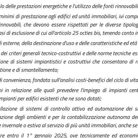
 delle prestazioni energetiche e l'utilizzo delle fonti rinnovabili 
i minimi di prestazione agli edifici ed unità immobiliari, ivi co
nnovabili, che devono essere rispettati per le diverse tipolog
si di esclusione di cui all’articolo 25 octies bis, tenendo conto i
i esterne, della destinazione d'uso e delle caratteristiche ed età d
 dei criteri generali tecnico-costruttivi e delle norme tecniche es
one di sistemi impiantistici e costruttivi che consentano di r
estione e di smantellamento;
convenienza, fondata sull'analisi costi-benefici del ciclo di vita
 in relazione alle quali prevedere l'impiego di impianti centr
mpianti per edifici esistenti che ne sono dotati;
llazione di sistemi di controllo attivo ed automazione dei sist
zione degli ambienti e per la contabilizzazione autonoma dell
 invernale o estiva al servizio di più unità immobiliari, anche se 
tare entro il 1° gennaio 2025, ove tecnicamente ed economica