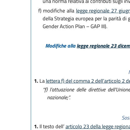
una norma relativa ai contributi sugli in
f)
modifiche alla
legge regionale 27 giug
della Strategia europea per la parità d
Gender Action Plan – GAP III).
Modifiche alla
legge regionale 23 dicem
1.
La
lettera f) del comma 2 dell’articolo 2 
“f)
l’attuazione delle direttive dell’Union
nazionale;”.
Sost
1.
Il testo dell’
articolo 23 della legge region