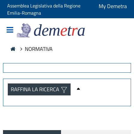
Assemblea Legislativa della Regione
My Demetra
Emilia-Romagna
dem
e
t
r
a
NORMATIVA
RAFFINA LA RICERCA