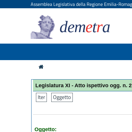
Assemblea Legislativa della Regione Emilia-Roma
dem
e
t
r
a
Legislatura XI - Atto ispettivo ogg. n. 
Iter
Oggetto
Oggetto: