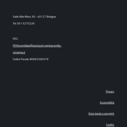
Viale Aldo Moro, 50 - 40127 Bologna
Tel. 051 5275226
PEC:
PEIAssemblea@postacert.regione.emilia-
romagna.it
Codice Fiscale: 80062590379
Privacy
Accessibilità
Note legali e copyright
Credits