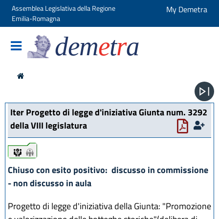
Assemblea Legislativa della Regione
My Demetra
Emilia-Romagna
dem
e
t
r
a
Iter Progetto di legge d'iniziativa Giunta num. 3292
della VIII legislatura
iter
iter
Chiuso con esito positivo: discusso in commissione
- non discusso in aula
Progetto di legge d'iniziativa della Giunta: "Promozione