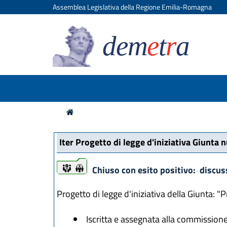
Assemblea Legislativa della Regione Emilia-Romagna
dem
e
t
r
a
Iter Progetto di legge d'iniziativa Giunta 
iter
iter
Chiuso con esito positivo: discus
Progetto di legge d'iniziativa della Giunta: 
Iscritta e assegnata alla commissione