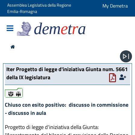
Assemblea Legislativa della Regione
My Demetra
Emilia-Romagna
dem
e
t
r
a
Iter Progetto di legge d'iniziativa Giunta num. 5661
della IX legislatura
iter
iter
Chiuso con esito positivo: discusso in commissione
- discusso in aula
Progetto di legge d'iniziativa della Giunta: