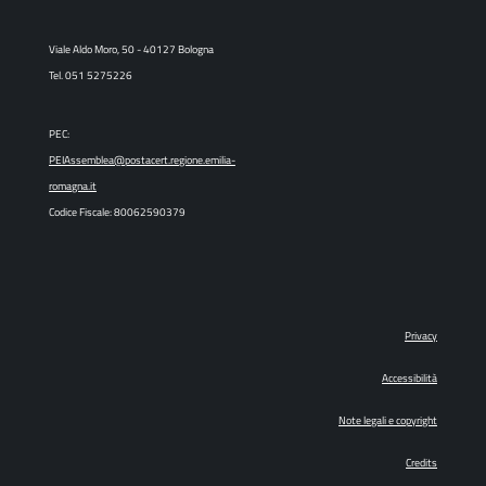
Viale Aldo Moro, 50 - 40127 Bologna
Tel. 051 5275226
PEC:
PEIAssemblea@postacert.regione.emilia-
romagna.it
Codice Fiscale: 80062590379
Privacy
Accessibilità
Note legali e copyright
Credits