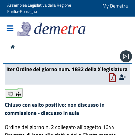
Assemblea Legislativa della Regione
My Demetra
Emilia-Romagna
dem
e
t
r
a
Iter Ordine del giorno num. 1832 della X legislatura
iter
iter
Chiuso con esito positivo: non discusso in
commissione - discusso in aula
Ordine del giorno n. 2 collegato all’oggetto 1644